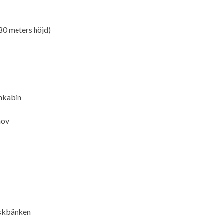
,80 meters höjd)
chkabin
hov
iskbänken