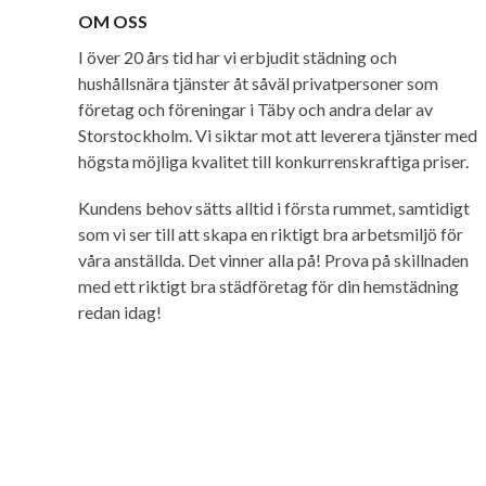
OM OSS
I över 20 års tid har vi erbjudit städning och
hushållsnära tjänster åt såväl privatpersoner som
företag och föreningar i Täby och andra delar av
Storstockholm. Vi siktar mot att leverera tjänster med
högsta möjliga kvalitet till konkurrenskraftiga priser.
Kundens behov sätts alltid i första rummet, samtidigt
som vi ser till att skapa en riktigt bra arbetsmiljö för
våra anställda. Det vinner alla på! Prova på skillnaden
med ett riktigt bra städföretag för din hemstädning
redan idag!