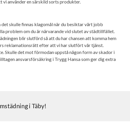
att vi använder en särskild sorts produkter.
 det skulle finnas klagomål när du besiktar vårt jobb
la problem om du är närvarande vid slutet av städtillfället.
tädningen blir slutförd så att du har chansen att komma hem
s reklamationsrätt efter att vi har slutfört vår tjänst.
e. Skulle det mot förmodan uppstå någon form av skador i
 tilltagen ansvarsförsäkring i Trygg Hansa som ger dig extra
emstädning i Täby!